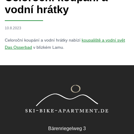
vodní hrátky
10.8.2023
Celoroční koupání a vodní hrátky nabízí
koupaliště a vodní svět
Das Osserbad
v blízkém Lamu.
Footer
Bärenriegelweg 3